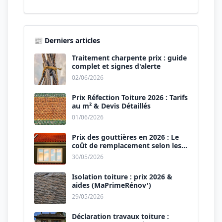
📰 Derniers articles
Traitement charpente prix : guide
complet et signes d'alerte
02/06/2026
Prix Réfection Toiture 2026 : Tarifs
au m² & Devis Détaillés
01/06/2026
Prix des gouttières en 2026 : Le
coût de remplacement selon les
matériaux
30/05/2026
Isolation toiture : prix 2026 &
aides (MaPrimeRénov')
29/05/2026
Déclaration travaux toiture :