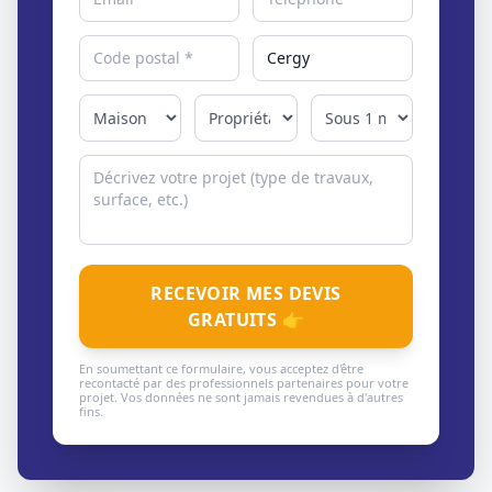
RECEVOIR MES DEVIS
GRATUITS 👉
En soumettant ce formulaire, vous acceptez d'être
recontacté par des professionnels partenaires pour votre
projet. Vos données ne sont jamais revendues à d'autres
fins.