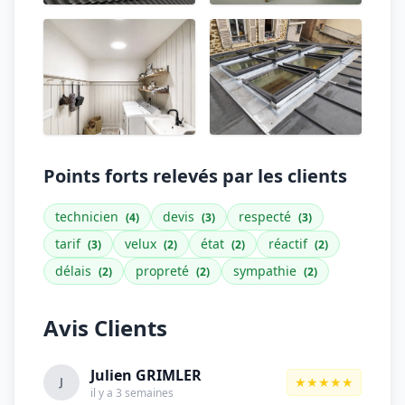
Points forts relevés par les clients
technicien
devis
respecté
(4)
(3)
(3)
tarif
velux
état
réactif
(3)
(2)
(2)
(2)
délais
propreté
sympathie
(2)
(2)
(2)
Avis Clients
Julien GRIMLER
★★★★★
J
il y a 3 semaines