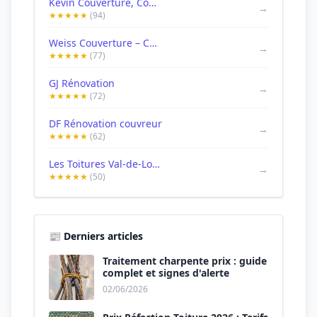
Kevin Couverture, Couvreur Tours
→
★★★★★
(94)
Weiss Couverture – Couvreur à Tours | Urgence, Rénovation & Nettoyage de Toiture
→
★★★★★
(77)
GJ Rénovation
→
★★★★★
(72)
DF Rénovation couvreur
→
★★★★★
(62)
Les Toitures Val-de-Loire
→
★★★★★
(50)
📰 Derniers articles
Traitement charpente prix : guide
complet et signes d'alerte
02/06/2026