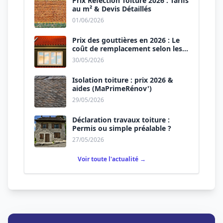
Prix Réfection Toiture 2026 : Tarifs
au m² & Devis Détaillés
01/06/2026
Prix des gouttières en 2026 : Le
coût de remplacement selon les
matériaux
30/05/2026
Isolation toiture : prix 2026 &
aides (MaPrimeRénov')
29/05/2026
Déclaration travaux toiture :
Permis ou simple préalable ?
27/05/2026
Voir toute l'actualité →