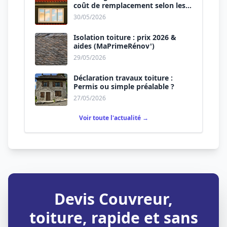
coût de remplacement selon les
matériaux
30/05/2026
Isolation toiture : prix 2026 &
aides (MaPrimeRénov')
29/05/2026
Déclaration travaux toiture :
Permis ou simple préalable ?
27/05/2026
Voir toute l'actualité →
Devis Couvreur,
toiture, rapide et sans