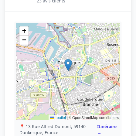
23 avis clients
+
−
Leaflet
|
© OpenStreetMap contributors
📍 13 Rue Alfred Dumont, 59140
Itinéraire
Dunkerque, France
→