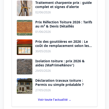
Traitement charpente prix : guide
complet et signes d'alerte
02/06/2026
Prix Réfection Toiture 2026 : Tarifs
au m² & Devis Détaillés
01/06/2026
Prix des gouttières en 2026 : Le
coût de remplacement selon les
matériaux
30/05/2026
Isolation toiture : prix 2026 &
aides (MaPrimeRénov')
29/05/2026
Déclaration travaux toiture :
Permis ou simple préalable ?
27/05/2026
Voir toute l'actualité →