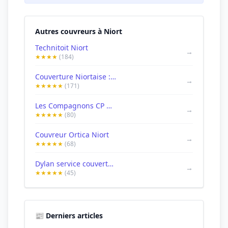
Autres couvreurs à Niort
Technitoit Niort
→
★★★★
(184)
Couverture Niortaise : Toiture tuiles- ardoise - Charpente - Zinguerie
→
★★★★★
(171)
Les Compagnons CP Niort
→
★★★★★
(80)
Couvreur Ortica Niort
→
★★★★★
(68)
Dylan service couverture
→
★★★★★
(45)
📰 Derniers articles