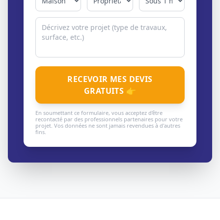
RECEVOIR MES DEVIS
GRATUITS 👉
En soumettant ce formulaire, vous acceptez d'être
recontacté par des professionnels partenaires pour votre
projet. Vos données ne sont jamais revendues à d'autres
fins.