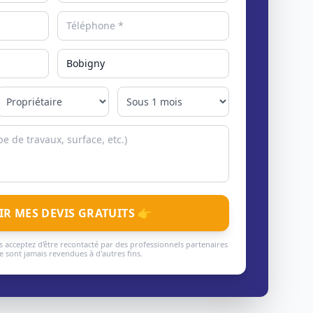
IR MES DEVIS GRATUITS 👉
 acceptez d'être recontacté par des professionnels partenaires
 sont jamais revendues à d'autres fins.