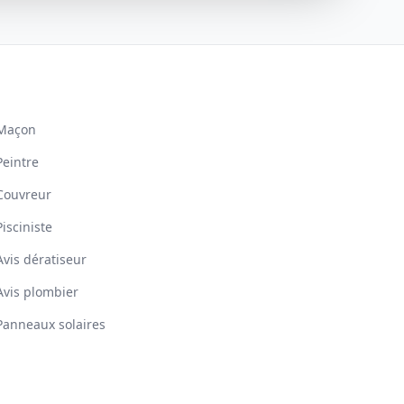
Maçon
Peintre
Couvreur
Pisciniste
Avis dératiseur
Avis plombier
Panneaux solaires