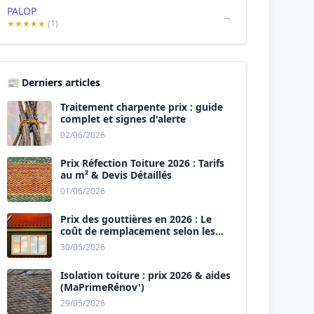
PALOP
→
★★★★★
(1)
📰 Derniers articles
Traitement charpente prix : guide
complet et signes d'alerte
02/06/2026
Prix Réfection Toiture 2026 : Tarifs
au m² & Devis Détaillés
01/06/2026
Prix des gouttières en 2026 : Le
coût de remplacement selon les
matériaux
30/05/2026
Isolation toiture : prix 2026 & aides
(MaPrimeRénov')
29/05/2026