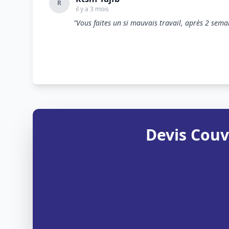
R
il y a 3 mois
"Vous faites un si mauvais travail, après 2 semain
Devis Couv