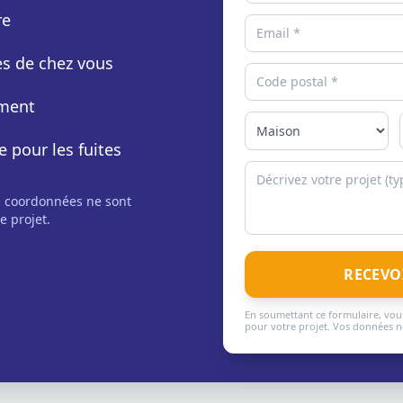
re
rès de chez vous
ement
e pour les fuites
s coordonnées ne sont
e projet.
RECEVO
En soumettant ce formulaire, vous
pour votre projet. Vos données ne