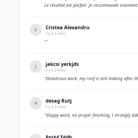
Le résultat est parfait. Je recommande vivement
Cristea Alexandru
C
il y a 3 mois
""
jakcsi yerkjds
j
il y a 3 mois
"Disastrous work, my roof is still leaking after t
desag Rutj
d
il y a 3 mois
"Sloppy work, no proper finishing, I strongly adv
Rtshf Tdjfb