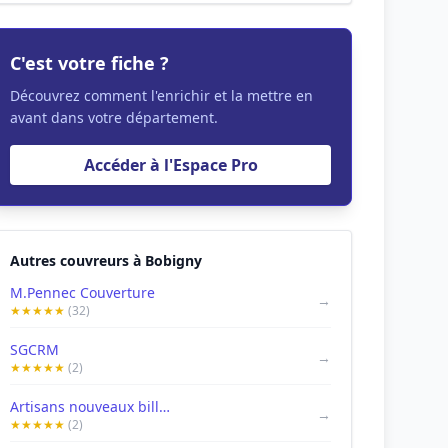
C'est votre fiche ?
Découvrez comment l'enrichir et la mettre en
avant dans votre département.
Accéder à l'Espace Pro
Autres couvreurs à Bobigny
M.Pennec Couverture
→
★★★★★
(32)
SGCRM
→
★★★★★
(2)
Artisans nouveaux billy couvreur bobigny Réparation de fuite étanchéité
→
★★★★★
(2)