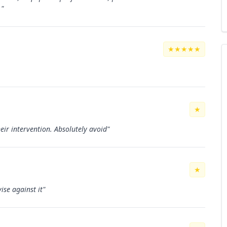
."
★★★★★
★
heir intervention. Absolutely avoid"
★
ise against it"