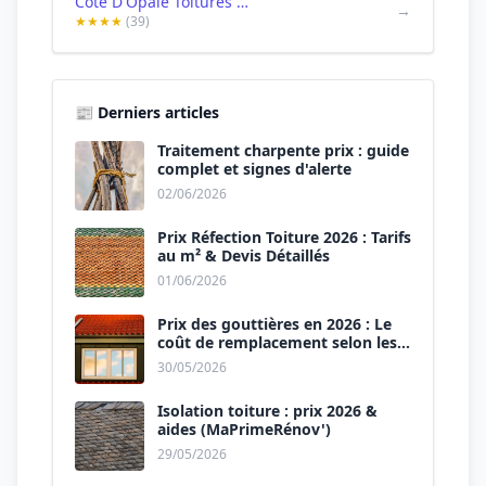
Côte D'Opale Toitures et Rénovations
→
★★★★
(39)
📰 Derniers articles
Traitement charpente prix : guide
complet et signes d'alerte
02/06/2026
Prix Réfection Toiture 2026 : Tarifs
au m² & Devis Détaillés
01/06/2026
Prix des gouttières en 2026 : Le
coût de remplacement selon les
matériaux
30/05/2026
Isolation toiture : prix 2026 &
aides (MaPrimeRénov')
29/05/2026