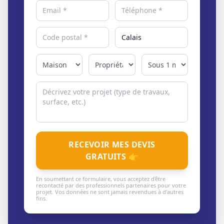
RECEVOIR MES DEVIS
GRATUITS 👉
En soumettant ce formulaire, vous acceptez d'être
recontacté par des professionnels partenaires pour votre
projet. Vos données ne sont jamais revendues à d'autres
fins.