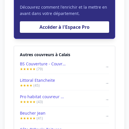
Découvrez comment l'enrichir et la mettre en
avant dans votre département.
Accéder à l'Espace Pro
Autres couvreurs à Calais
BS Couverture - Couvreur à Calais - Entretien Réparations Étanchéité Toiture - Dunkerque Marck Oye-Plage
→
★★★★★
(79)
Littoral Etancheite
→
★★★★
(45)
Pro habitat couvreur Réparation fuite Nettoyage toiture Étanchéité façade 910 route de st omer 62100 calais
→
★★★★★
(43)
Beucher Jean
→
★★★★★
(41)