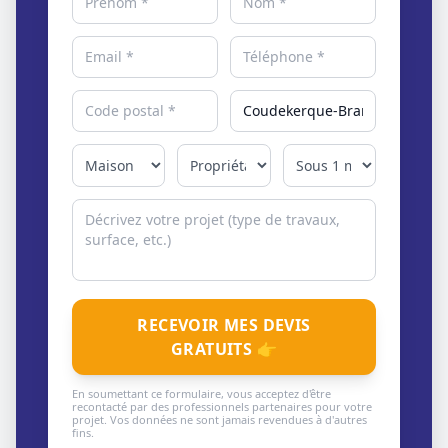
RECEVOIR MES DEVIS
GRATUITS 👉
En soumettant ce formulaire, vous acceptez d'être
recontacté par des professionnels partenaires pour votre
projet. Vos données ne sont jamais revendues à d'autres
fins.