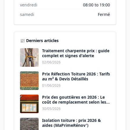
vendredi
08:00 to 19:00
samedi
Fermé
📰 Derniers articles
Traitement charpente prix : guide
complet et signes d'alerte
02/06/2026
Prix Réfection Toiture 2026 : Tarifs
au m² & Devis Détaillés
01/06/2026
Prix des gouttières en 2026 : Le
coût de remplacement selon les
matériaux
30/05/2026
Isolation toiture : prix 2026 &
aides (MaPrimeRénov')