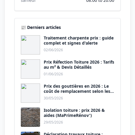
samedi
08:00 to 20:00
📰 Derniers articles
Traitement charpente prix : guide
complet et signes d'alerte
02/06/2026
Prix Réfection Toiture 2026 : Tarifs
au m² & Devis Détaillés
01/06/2026
Prix des gouttières en 2026 : Le
coût de remplacement selon les
matériaux
30/05/2026
Isolation toiture : prix 2026 &
aides (MaPrimeRénov')
29/05/2026
Déclaration travaux toiture :