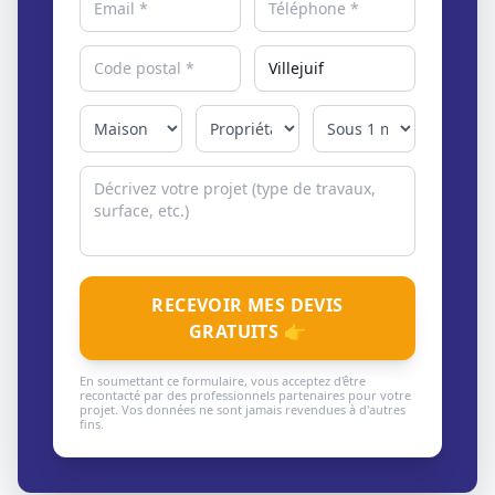
RECEVOIR MES DEVIS
GRATUITS 👉
En soumettant ce formulaire, vous acceptez d'être
recontacté par des professionnels partenaires pour votre
projet. Vos données ne sont jamais revendues à d'autres
fins.