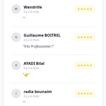
Wandrille
★★★★★
W
il y a 4 mois
""
Guillaume BOITREL
★★★★★
G
il y a 4 mois
"Très Professionnel !"
AYADI Bilal
★★★★★
A
il y a 4 mois
"👍"
radia bounaim
★★★★★
r
il y a 4 mois
""