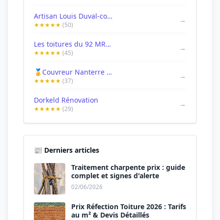
Artisan Louis Duval-couvreur Nanterre Hauts-de-seine 92
→
★★★★★
(50)
Les toitures du 92 MR . Maillie
→
★★★★★
(45)
🥇Couvreur Nanterre 92 🏘️ Artisan Jimmy DAUBER
→
★★★★★
(37)
Dorkeld Rénovation
→
★★★★★
(29)
📰 Derniers articles
Traitement charpente prix : guide
complet et signes d'alerte
02/06/2026
Prix Réfection Toiture 2026 : Tarifs
au m² & Devis Détaillés