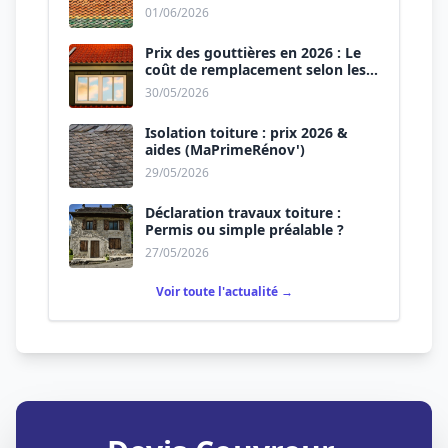
01/06/2026
Prix des gouttières en 2026 : Le
coût de remplacement selon les
matériaux
30/05/2026
Isolation toiture : prix 2026 &
aides (MaPrimeRénov')
29/05/2026
Déclaration travaux toiture :
Permis ou simple préalable ?
27/05/2026
Voir toute l'actualité →