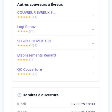
Autres couvreurs à Évreux
COUVREUR EVREUX ENTREPRISE DE COUVERTURE ANET COUVREUR SAINT ANDRÉ DE L'EURE 27 28 INTERVENTION D'URGENCE FUITE
→
★★★★★
(41)
Logi Renov
→
★★★★
(26)
SEGUY COUVERTURE
→
★★★★★
(21)
Etablissements Renard
→
★★★★
(14)
QC Couverture
→
★★★★★
(13)
🕒 Horaires d'ouverture
lundi
07:00 to 18:00