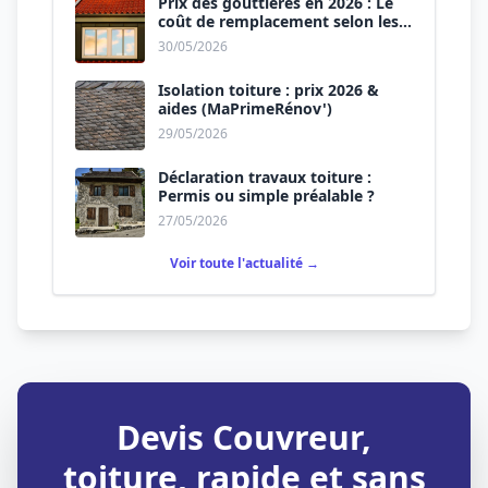
Prix des gouttières en 2026 : Le
coût de remplacement selon les
matériaux
30/05/2026
Isolation toiture : prix 2026 &
aides (MaPrimeRénov')
29/05/2026
Déclaration travaux toiture :
Permis ou simple préalable ?
27/05/2026
Voir toute l'actualité →
Devis Couvreur,
toiture, rapide et sans