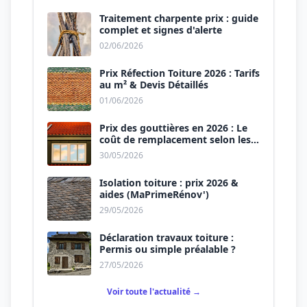
Traitement charpente prix : guide
complet et signes d'alerte
02/06/2026
Prix Réfection Toiture 2026 : Tarifs
au m² & Devis Détaillés
01/06/2026
Prix des gouttières en 2026 : Le
coût de remplacement selon les
matériaux
30/05/2026
Isolation toiture : prix 2026 &
aides (MaPrimeRénov')
29/05/2026
Déclaration travaux toiture :
Permis ou simple préalable ?
27/05/2026
Voir toute l'actualité →