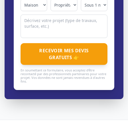
RECEVOIR MES DEVIS
GRATUITS 👉
En soumettant ce formulaire, vous acceptez d'être
recontacté par des professionnels partenaires pour votre
projet. Vos données ne sont jamais revendues à d'autres
fins.