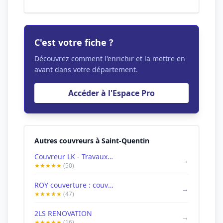
C'est votre fiche ?
Découvrez comment l'enrichir et la mettre en
avant dans votre département.
Accéder à l'Espace Pro
Autres couvreurs à Saint-Quentin
Couvreur LK - Travaux de Couverture dans le 02 - Réparation Étanchéité Nettoyage Toiture Ramonage Aisne Saint-Quentin
→
★★★★★
(50)
ROY couverture : couvreur Saint-Quentin (rénovation, démoussage, ramonage)
→
★★★★★
(47)
2LS RENOVATION
→
★★★★★
(16)