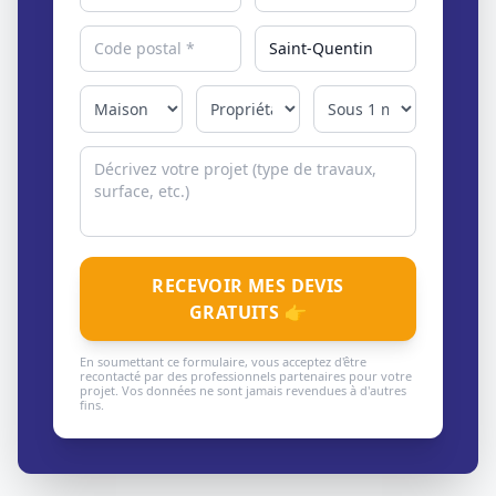
RECEVOIR MES DEVIS
GRATUITS 👉
En soumettant ce formulaire, vous acceptez d'être
recontacté par des professionnels partenaires pour votre
projet. Vos données ne sont jamais revendues à d'autres
fins.