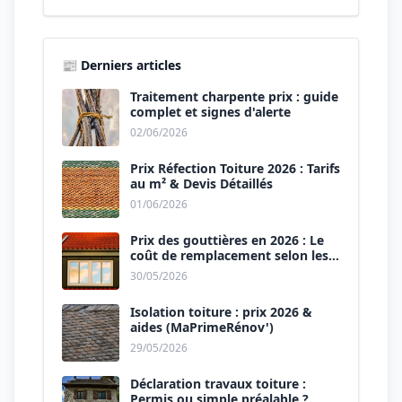
📰 Derniers articles
Traitement charpente prix : guide
complet et signes d'alerte
02/06/2026
Prix Réfection Toiture 2026 : Tarifs
au m² & Devis Détaillés
01/06/2026
Prix des gouttières en 2026 : Le
coût de remplacement selon les
matériaux
30/05/2026
Isolation toiture : prix 2026 &
aides (MaPrimeRénov')
29/05/2026
Déclaration travaux toiture :
Permis ou simple préalable ?