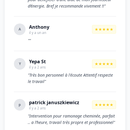
d’énergie. Bref je recommande vivement !!"
Anthony
★★★★★
A
il y a un an
""
Yepa St
★★★★★
Y
il y a 2 ans
"Très bon personnel à l'écoute Attentif respecte
le travail"
patrick januszkiewicz
★★★★★
p
il y a 2 ans
"Intervention pour ramonage cheminée, parfait
.. a l’heure, travail très propre et professionnel"