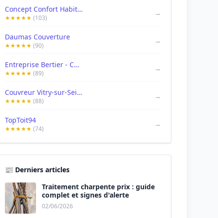
Concept Confort Habitat : Couvreur 94
→
★★★★★
(103)
Daumas Couverture
→
★★★★★
(90)
Entreprise Bertier - Couvreur - Vitry sur Seine
→
★★★★★
(89)
Couvreur Vitry-sur-Seine - Lanoy (94)
→
★★★★★
(88)
TopToit94
→
★★★★★
(74)
📰 Derniers articles
Traitement charpente prix : guide
complet et signes d'alerte
02/06/2026