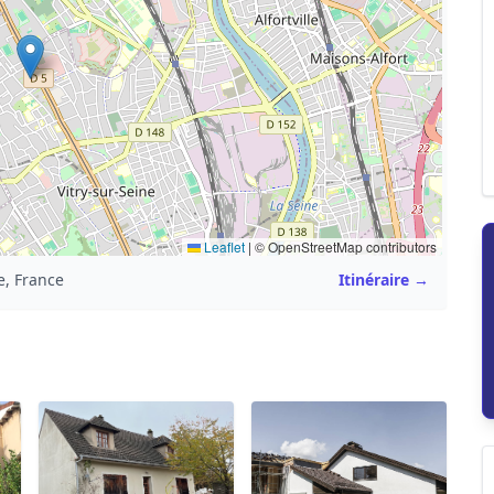
Leaflet
|
© OpenStreetMap contributors
e, France
Itinéraire →