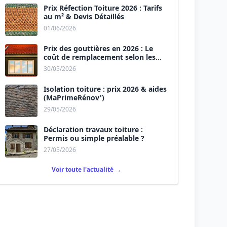
Prix Réfection Toiture 2026 : Tarifs
au m² & Devis Détaillés
01/06/2026
Prix des gouttières en 2026 : Le
coût de remplacement selon les
matériaux
30/05/2026
Isolation toiture : prix 2026 & aides
(MaPrimeRénov')
29/05/2026
Déclaration travaux toiture :
Permis ou simple préalable ?
27/05/2026
Voir toute l'actualité →