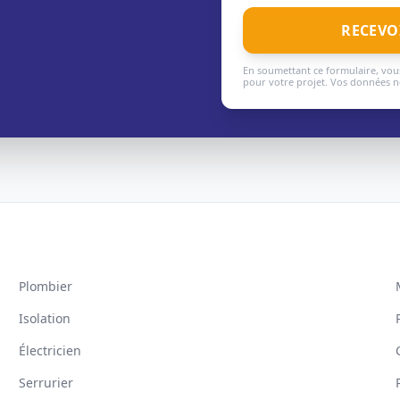
RECEVO
En soumettant ce formulaire, vous
pour votre projet. Vos données ne
Plombier
Isolation
Électricien
Serrurier