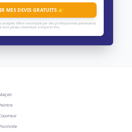
IR MES DEVIS GRATUITS 👉
 acceptez d'être recontacté par des professionnels partenaires
 sont jamais revendues à d'autres fins.
Maçon
Peintre
Couvreur
Pisciniste