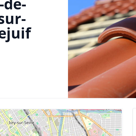
-de-
sur-
ejuif