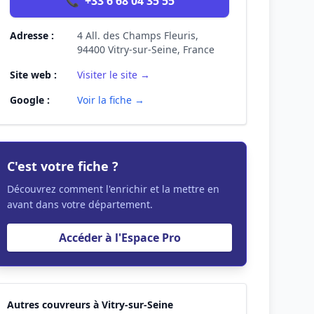
📞
+33 6 68 04 35 55
Adresse :
4 All. des Champs Fleuris,
94400 Vitry-sur-Seine, France
Site web :
Visiter le site →
Google :
Voir la fiche →
C'est votre fiche ?
Découvrez comment l'enrichir et la mettre en
avant dans votre département.
Accéder à l'Espace Pro
Autres couvreurs à Vitry-sur-Seine