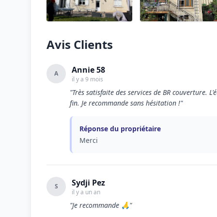
Avis Clients
Annie 58
A
il y a 9 mois
"Très satisfaite des services de BR couverture. L
fin. Je recommande sans hésitation !"
Réponse du propriétaire
Merci
Sydji Pez
S
il y a un an
"Je recommande 🙏"