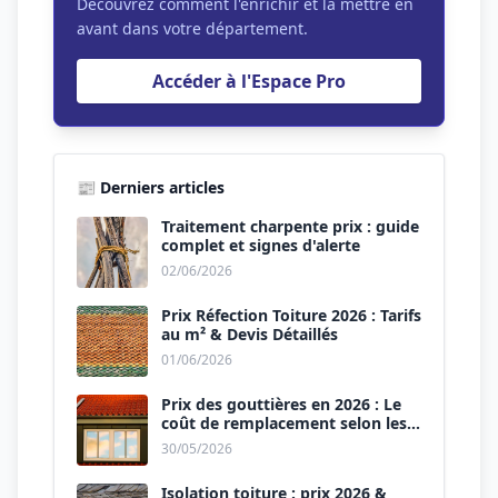
Découvrez comment l'enrichir et la mettre en
avant dans votre département.
Accéder à l'Espace Pro
📰 Derniers articles
Traitement charpente prix : guide
complet et signes d'alerte
02/06/2026
Prix Réfection Toiture 2026 : Tarifs
au m² & Devis Détaillés
01/06/2026
Prix des gouttières en 2026 : Le
coût de remplacement selon les
matériaux
30/05/2026
Isolation toiture : prix 2026 &