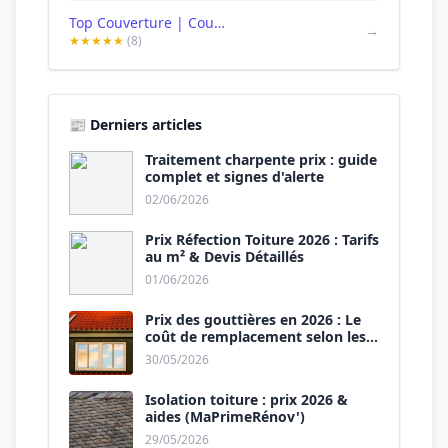
Top Couverture | Couvreur Ecouen | Couvreur 95
→
★★★★★
(8)
📰 Derniers articles
Traitement charpente prix : guide
complet et signes d'alerte
02/06/2026
Prix Réfection Toiture 2026 : Tarifs
au m² & Devis Détaillés
01/06/2026
Prix des gouttières en 2026 : Le
coût de remplacement selon les
matériaux
30/05/2026
Isolation toiture : prix 2026 &
aides (MaPrimeRénov')
29/05/2026