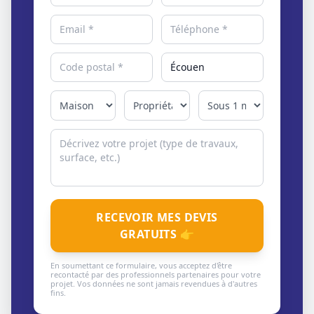
RECEVOIR MES DEVIS
GRATUITS 👉
En soumettant ce formulaire, vous acceptez d'être
recontacté par des professionnels partenaires pour votre
projet. Vos données ne sont jamais revendues à d'autres
fins.