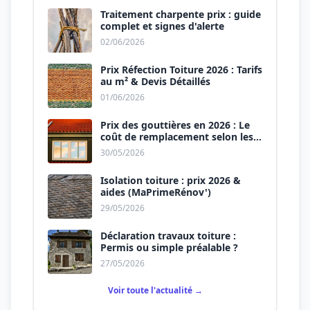
Traitement charpente prix : guide
complet et signes d'alerte
02/06/2026
Prix Réfection Toiture 2026 : Tarifs
au m² & Devis Détaillés
01/06/2026
Prix des gouttières en 2026 : Le
coût de remplacement selon les
matériaux
30/05/2026
Isolation toiture : prix 2026 &
aides (MaPrimeRénov')
29/05/2026
Déclaration travaux toiture :
Permis ou simple préalable ?
27/05/2026
Voir toute l'actualité →