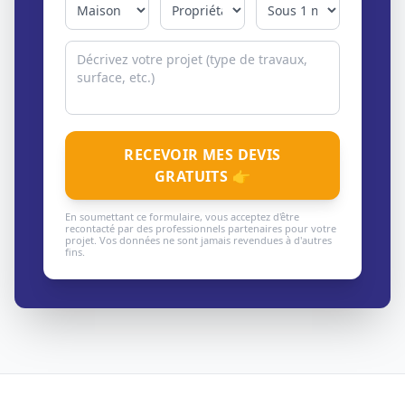
RECEVOIR MES DEVIS
GRATUITS 👉
En soumettant ce formulaire, vous acceptez d'être
recontacté par des professionnels partenaires pour votre
projet. Vos données ne sont jamais revendues à d'autres
fins.