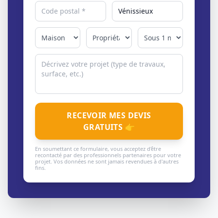
RECEVOIR MES DEVIS
GRATUITS 👉
En soumettant ce formulaire, vous acceptez d'être
recontacté par des professionnels partenaires pour votre
projet. Vos données ne sont jamais revendues à d'autres
fins.