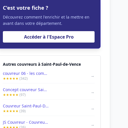
C'est votre fiche ?
Découvrez comment l'enrichir et la mettre en
avant dans votre département.
Accéder à l'Espace Pro
Autres couvreurs à Saint-Paul-de-Vence
couvreur 06 - les compagnons du sud | réparation rénovation démoussage toiture couverture nice st-paul-de-vence cagnes
→
★★★★★
(342)
Concept couvreur Saint-Paul-de-Vence
→
★★★★★
(97)
Couvreur Saint-Paul-De-Vence Expert Toiture 06
→
★★★★★
(39)
JS Couvreur - Couvreur Saint-Paul-de-Vence
→
★★★★★
(26)