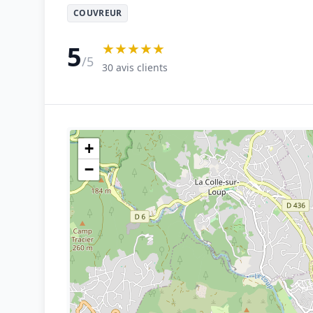
COUVREUR
★★★★★
5
/5
30 avis clients
+
−