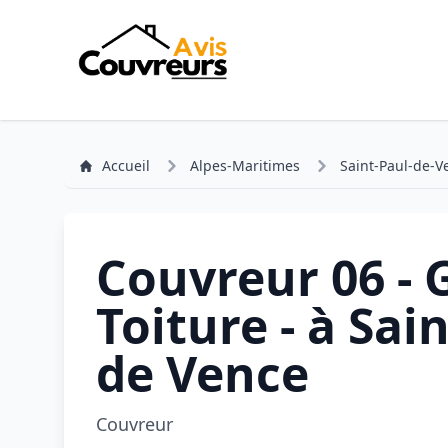
Accueil
Alpes-Maritimes
Saint-Paul-de-V
Couvreur 06 - 
Toiture - à Sai
de Vence
Couvreur