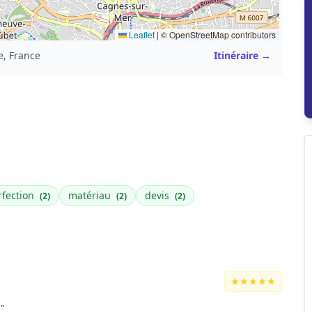
Leaflet
|
© OpenStreetMap contributors
e, France
Itinéraire →
rfection
matériau
devis
(2)
(2)
(2)
★★★★★
"