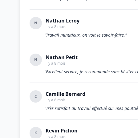
Nathan Leroy
N
il y a 8 mois
"Travail minutieux, on voit le savoir-faire."
Nathan Petit
N
il y a 8 mois
"Excellent service, je recommande sans hésiter ce
Camille Bernard
C
il y a 8 mois
"Très satisfait du travail effectué sur mes gouttiè
Kevin Pichon
K
il y a 8 mois