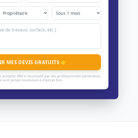
IR MES DEVIS GRATUITS 👉
 acceptez d'être recontacté par des professionnels partenaires
 sont jamais revendues à d'autres fins.