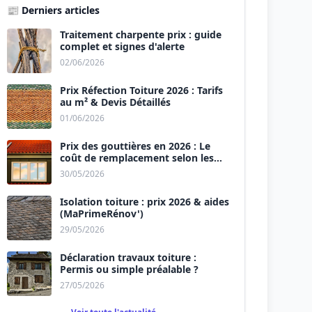
📰 Derniers articles
Traitement charpente prix : guide
complet et signes d'alerte
02/06/2026
Prix Réfection Toiture 2026 : Tarifs
au m² & Devis Détaillés
01/06/2026
Prix des gouttières en 2026 : Le
coût de remplacement selon les
matériaux
30/05/2026
Isolation toiture : prix 2026 & aides
(MaPrimeRénov')
29/05/2026
Déclaration travaux toiture :
Permis ou simple préalable ?
27/05/2026