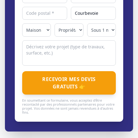
RECEVOIR MES DEVIS
GRATUITS 👉
En soumettant ce formulaire, vous acceptez d'être
recontacté par des professionnels partenaires pour votre
projet. Vos données ne sont jamais revendues à d'autres
fins.