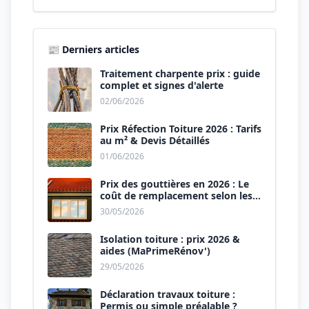
📰 Derniers articles
Traitement charpente prix : guide
complet et signes d'alerte
02/06/2026
Prix Réfection Toiture 2026 : Tarifs
au m² & Devis Détaillés
01/06/2026
Prix des gouttières en 2026 : Le
coût de remplacement selon les
matériaux
30/05/2026
Isolation toiture : prix 2026 &
aides (MaPrimeRénov')
29/05/2026
Déclaration travaux toiture :
Permis ou simple préalable ?