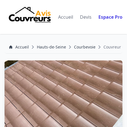
Accueil
Devis
Espace Pro
Accueil
Hauts-de-Seine
Courbevoie
Couvreur Co