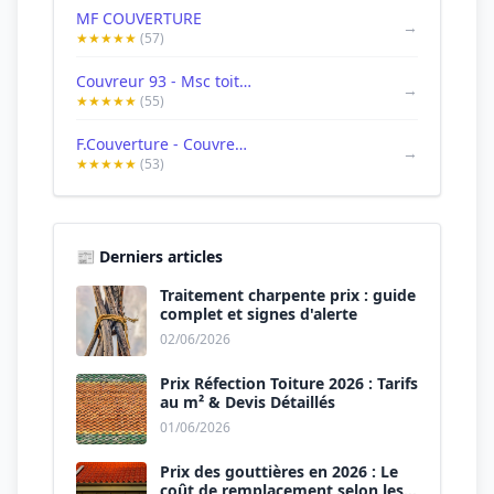
MF COUVERTURE
→
★★★★★
(57)
Couvreur 93 - Msc toitures - Fuite 93 - Entreprise couverture Montreuil
→
★★★★★
(55)
F.Couverture - Couvreur 93- Couvreur Montreuil
→
★★★★★
(53)
📰 Derniers articles
Traitement charpente prix : guide
complet et signes d'alerte
02/06/2026
Prix Réfection Toiture 2026 : Tarifs
au m² & Devis Détaillés
01/06/2026
Prix des gouttières en 2026 : Le
coût de remplacement selon les