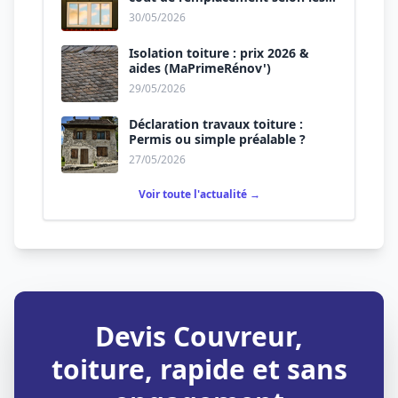
matériaux
30/05/2026
Isolation toiture : prix 2026 &
aides (MaPrimeRénov')
29/05/2026
Déclaration travaux toiture :
Permis ou simple préalable ?
27/05/2026
Voir toute l'actualité →
Devis Couvreur,
toiture, rapide et sans