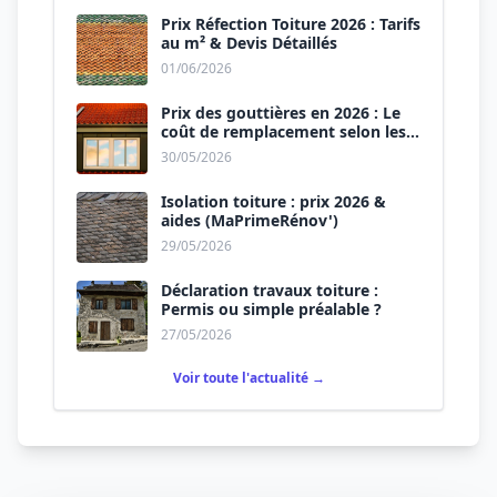
Prix Réfection Toiture 2026 : Tarifs
au m² & Devis Détaillés
01/06/2026
Prix des gouttières en 2026 : Le
coût de remplacement selon les
matériaux
30/05/2026
Isolation toiture : prix 2026 &
aides (MaPrimeRénov')
29/05/2026
Déclaration travaux toiture :
Permis ou simple préalable ?
27/05/2026
Voir toute l'actualité →