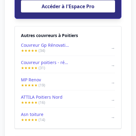
Accéder à l'Espace Pro
Autres couvreurs à Poitiers
Couvreur Gp Rénovation - couvreur Poitiers : peintre fuite de toiture buxerolles Couvreur Chassneuil du Poitou
→
★★★★★
(34)
Couvreur poitiers - rénovation de toiture : fuite de toiture demoussage de toiture buxerolles Fontaine-le-Comte
→
★★★★★
(31)
MP Renov
→
★★★★★
(19)
ATTILA Poitiers Nord
→
★★★★★
(16)
Asn toiture
→
★★★★★
(14)