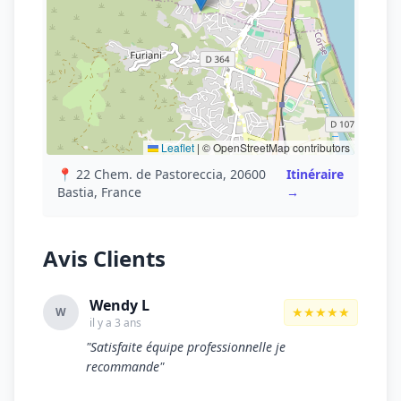
Leaflet
|
© OpenStreetMap contributors
📍 22 Chem. de Pastoreccia, 20600
Itinéraire
Bastia, France
→
Avis Clients
Wendy L
★★★★★
W
il y a 3 ans
"Satisfaite équipe professionnelle je
recommande"