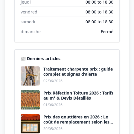
jeudi
08:00 to 18:30
vendredi
08:00 to 18:30
samedi
08:00 to 18:30
dimanche
Fermé
📰 Derniers articles
Traitement charpente prix : guide
complet et signes d'alerte
02/06/2026
Prix Réfection Toiture 2026 : Tarifs
au m² & Devis Détaillés
01/06/2026
Prix des gouttières en 2026 : Le
coût de remplacement selon les
matériaux
30/05/2026