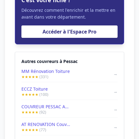
C'est votre fiche ?
Découvrez comment l'enrichir et la mettre en
avant dans votre département.
Accéder à l'Espace Pro
Autres couvreurs à Pessac
MM Rénovation Toiture
→
★★★★★
(331)
ECCZ Toiture
→
★★★★★
(100)
COUVREUR PESSAC ANTOCOUVERTURE
→
★★★★★
(92)
AT RENOVATION Couvreur
→
★★★★★
(77)