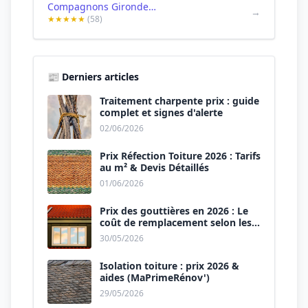
Compagnons Gironde - couvreur bordeaux
→
★★★★★
(58)
📰 Derniers articles
Traitement charpente prix : guide
complet et signes d'alerte
02/06/2026
Prix Réfection Toiture 2026 : Tarifs
au m² & Devis Détaillés
01/06/2026
Prix des gouttières en 2026 : Le
coût de remplacement selon les
matériaux
30/05/2026
Isolation toiture : prix 2026 &
aides (MaPrimeRénov')
29/05/2026