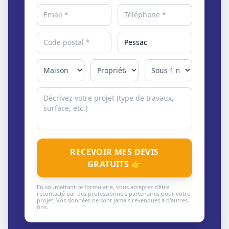
RECEVOIR MES DEVIS
GRATUITS 👉
En soumettant ce formulaire, vous acceptez d'être
recontacté par des professionnels partenaires pour votre
projet. Vos données ne sont jamais revendues à d'autres
fins.