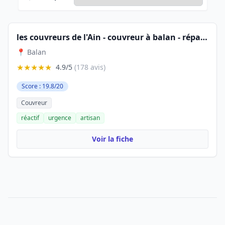
les couvreurs de l'Ain - couvreur à balan - réparation toiture - charpentier couvreur zingueur - devis toiture - déplacement sous 24h - meximieux - dagneux - beynost - miribel - la valbonne
📍 Balan
★★★★★
4.9/5
(178 avis)
Score : 19.8/20
Couvreur
réactif
urgence
artisan
Voir la fiche