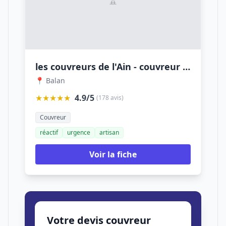
les couvreurs de l'Ain - couvreur à balan - réparation toiture - charpentier couvreur zingueur - devis toiture - déplacement sous 24h - meximieux - dagneux - beynost - miribel - la valbonne
📍 Balan
★★★★★
4.9/5
(178 avis)
Couvreur
réactif
urgence
artisan
Voir la fiche
Votre devis couvreur