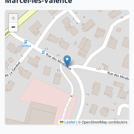
Marcel-lès-Valence
+
−
Leaflet
|
© OpenStreetMap contributors