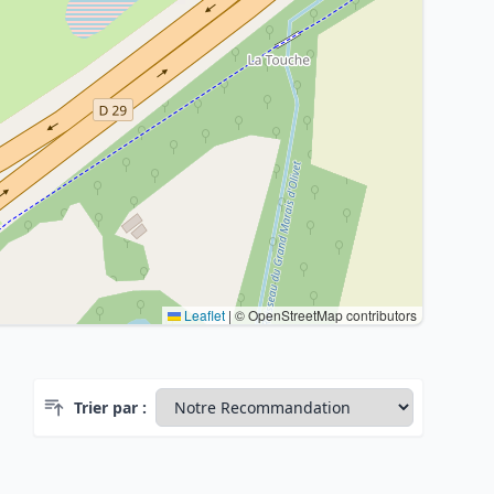
Leaflet
|
© OpenStreetMap contributors
Trier par :