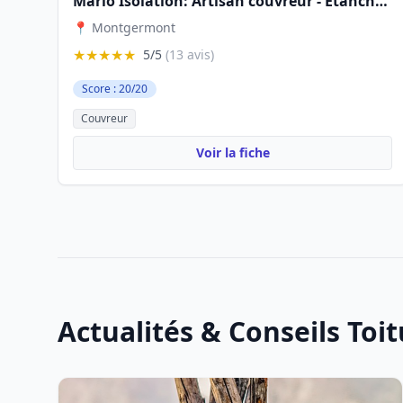
Mario Isolation: Artisan couvreur - Étanchéité - Nettoyage toiture façade Travaux couverture Ille-et-Vilaine 35 Rennes Betton
📍 Montgermont
★★★★★
5/5
(13 avis)
Score : 20/20
Couvreur
Voir la fiche
Actualités & Conseils Toi