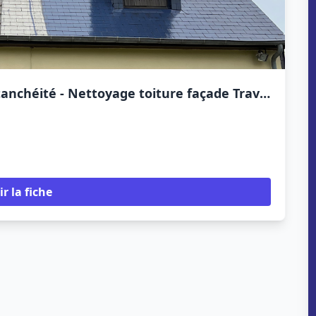
Mario Isolation: Artisan couvreur - Étanchéité - Nettoyage toiture façade Travaux couverture Ille-et-Vilaine 35 Rennes Betton
ir la fiche