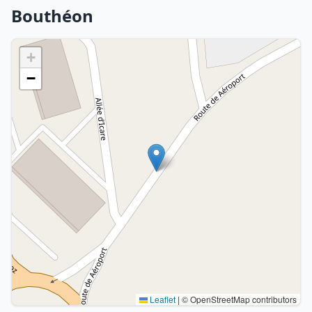
Bouthéon
+
−
Leaflet
|
© OpenStreetMap contributors