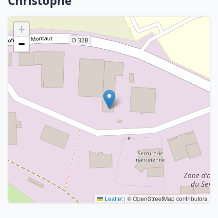
Christophe
+
−
Leaflet
|
© OpenStreetMap contributors