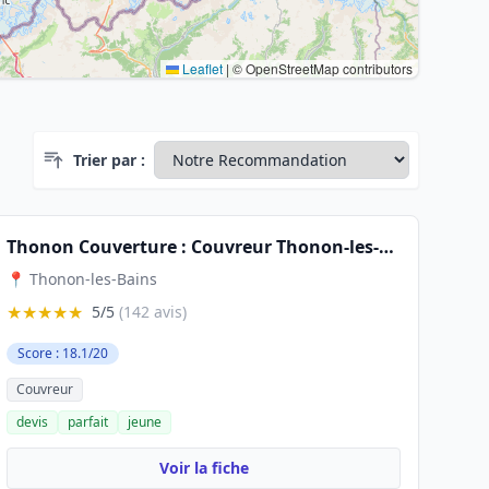
Leaflet
|
© OpenStreetMap contributors
Trier par :
Thonon Couverture : Couvreur Thonon-les-Bains, Couvreur Sciez, Couvreur Ballaison
📍 Thonon-les-Bains
★★★★★
5/5
(142 avis)
Score : 18.1/20
Couvreur
devis
parfait
jeune
Voir la fiche