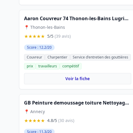
Aaron Couvreur 74 Thonon-les-Bains Lugrin Neuvecelle Évian
📍 Thonon-les-Bains
★★★★★
5/5
(39 avis)
Score : 12.2/20
Couvreur
Charpentier
Service d'entretien des gouttières
prix
travailleurs
compétitif
Voir la fiche
GB Peinture demoussage toiture Nettoyage gouttière
📍 Annecy
★★★★★
4.8/5
(30 avis)
Score : 11.3/20