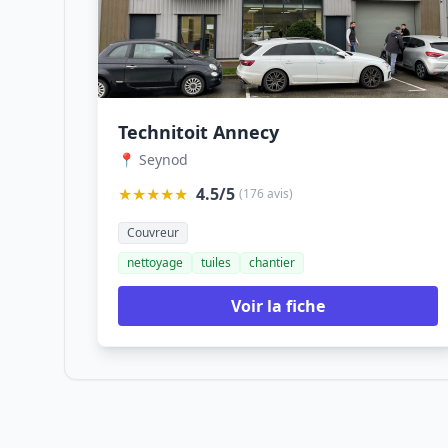
Technitoit Annecy
📍 Seynod
★★★★★
4.5/5
(176 avis)
Couvreur
nettoyage
tuiles
chantier
Voir la fiche