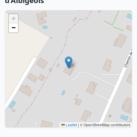
d'Albigeois
+
−
Leaflet
|
© OpenStreetMap contributors