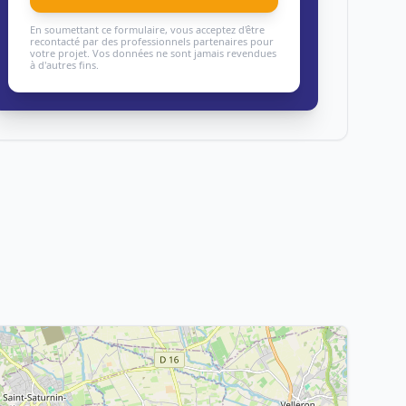
En soumettant ce formulaire, vous acceptez d'être
recontacté par des professionnels partenaires pour
votre projet. Vos données ne sont jamais revendues
à d'autres fins.