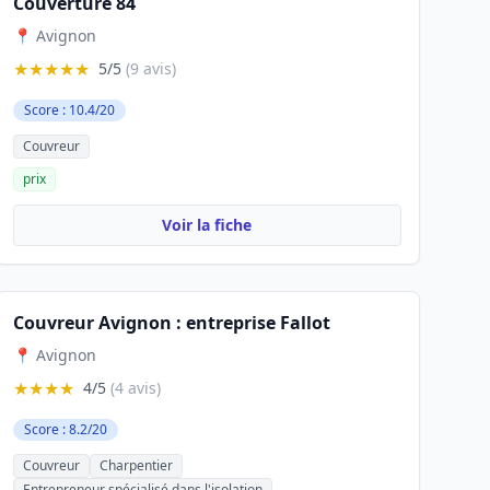
Couverture 84
📍 Avignon
★★★★★
5/5
(9 avis)
Score : 10.4/20
Couvreur
prix
Voir la fiche
Couvreur Avignon : entreprise Fallot
📍 Avignon
★★★★
4/5
(4 avis)
Score : 8.2/20
Couvreur
Charpentier
Entrepreneur spécialisé dans l'isolation