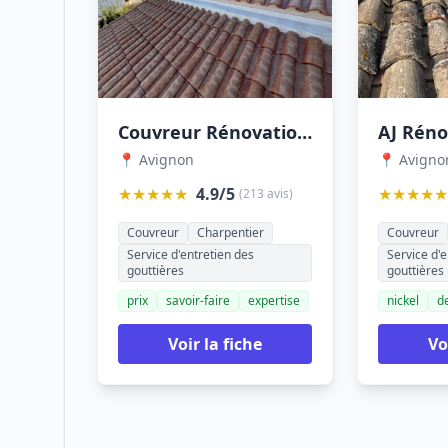
Couvreur Rénovation Toiture - Artuiles & Toits
📍 Avignon
📍 Avigno
★★★★★
4.9/5
★★★★★
(213 avis)
Couvreur
Charpentier
Couvreur
Service d'entretien des
Service d'e
gouttières
gouttières
prix
savoir-faire
expertise
nickel
d
Voir la fiche
Vo