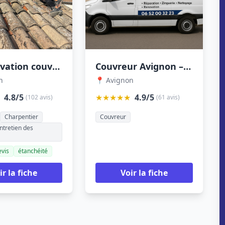
AJ Rénovation couvreur avignon
Couvreur Avignon – R-Jacob
n
📍 Avignon
4.8/5
★★★★★
4.9/5
(102 avis)
(61 avis)
Charpentier
Couvreur
ntretien des
evis
étanchéité
ir la fiche
Voir la fiche