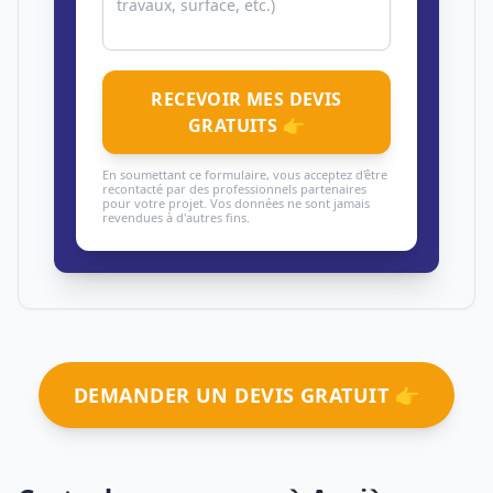
RECEVOIR MES DEVIS
GRATUITS 👉
En soumettant ce formulaire, vous acceptez d'être
recontacté par des professionnels partenaires
pour votre projet. Vos données ne sont jamais
revendues à d'autres fins.
DEMANDER UN DEVIS GRATUIT 👉