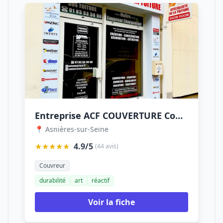
Entreprise ACF COUVERTURE Compagnon Couvreur Charpentier Zingueur 92 Société - Asnières
📍 Asnières-sur-Seine
★★★★★
4.9/5
(44 avis)
Couvreur
durabilité
art
réactif
Voir la fiche