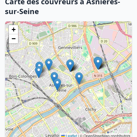
Carte des couvreurs à Asnières-
sur-Seine
+
−
Leaflet
|
© OpenStreetMap contributors