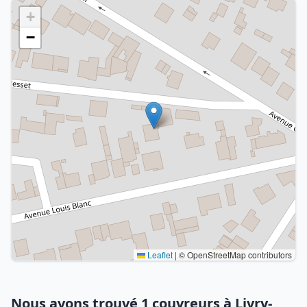
+
−
Leaflet
|
© OpenStreetMap contributors
Nous avons trouvé 1 couvreurs à Livry-