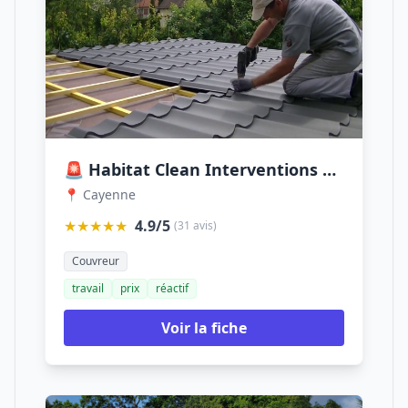
🚨 Habitat Clean Interventions Anti fuites Toiture - Entreprise de Toiture en Guyane | Réparation Toiture 24/24
📍 Cayenne
★★★★★
4.9/5
(31 avis)
Couvreur
travail
prix
réactif
Voir la fiche