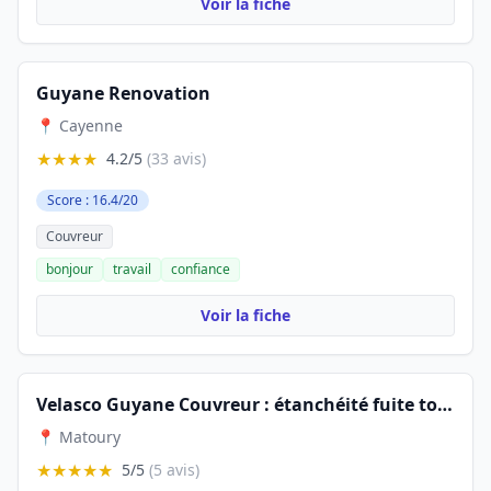
Voir la fiche
Guyane Renovation
📍 Cayenne
★★★★
4.2/5
(33 avis)
Score : 16.4/20
Couvreur
bonjour
travail
confiance
Voir la fiche
Velasco Guyane Couvreur : étanchéité fuite toiture, recherche de fuite et réparation toiture humidité murs
📍 Matoury
★★★★★
5/5
(5 avis)