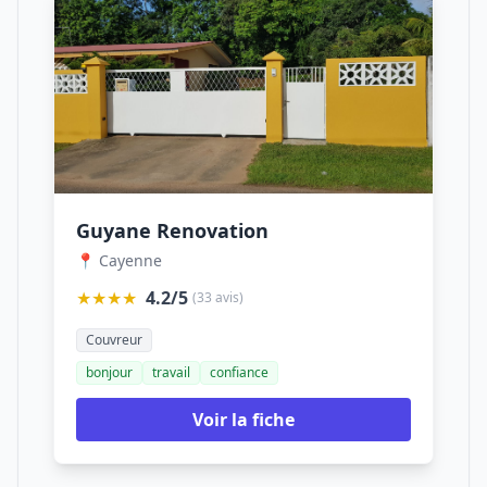
Guyane Renovation
📍 Cayenne
★★★★
4.2/5
(33 avis)
Couvreur
bonjour
travail
confiance
Voir la fiche