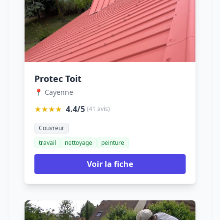
Protec Toit
📍 Cayenne
★★★★
4.4/5
(41 avis)
Couvreur
travail
nettoyage
peinture
Voir la fiche