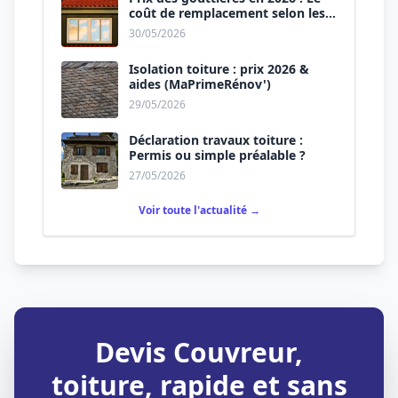
coût de remplacement selon les
matériaux
30/05/2026
Isolation toiture : prix 2026 &
aides (MaPrimeRénov')
29/05/2026
Déclaration travaux toiture :
Permis ou simple préalable ?
27/05/2026
Voir toute l'actualité →
Devis Couvreur,
toiture, rapide et sans