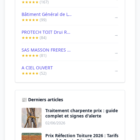
★★★★★
(167)
Bâtiment Général de L'Est BGE
→
★★★★★
(99)
PROTECH TOIT Drui Romain
→
★★★★★
(84)
SAS MASSON FRERES - Charpente - couverture - zinguerie - isolation ...
→
★★★★★
(81)
A CIEL OUVERT
→
★★★★★
(52)
📰 Derniers articles
Traitement charpente prix : guide
complet et signes d'alerte
02/06/2026
Prix Réfection Toiture 2026 : Tarifs