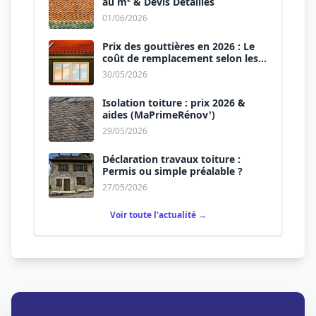
au m² & Devis Détaillés
01/06/2026
Prix des gouttières en 2026 : Le
coût de remplacement selon les
matériaux
30/05/2026
Isolation toiture : prix 2026 &
aides (MaPrimeRénov')
29/05/2026
Déclaration travaux toiture :
Permis ou simple préalable ?
27/05/2026
Voir toute l'actualité →