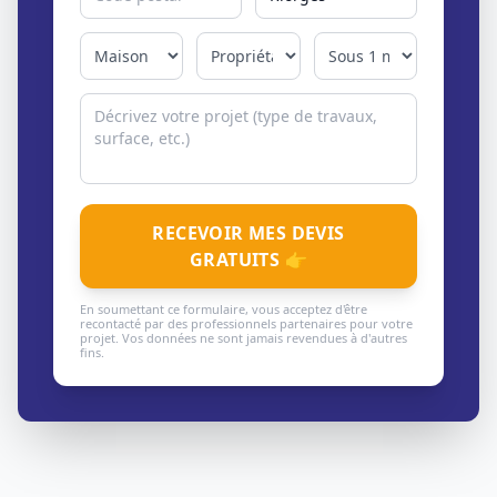
RECEVOIR MES DEVIS
GRATUITS 👉
En soumettant ce formulaire, vous acceptez d'être
recontacté par des professionnels partenaires pour votre
projet. Vos données ne sont jamais revendues à d'autres
fins.