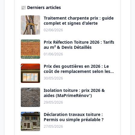
📰 Derniers articles
Traitement charpente prix : guide
complet et signes d'alerte
02/06/2026
Prix Réfection Toiture 2026 : Tarifs
au m² & Devis Détaillés
01/06/2026
Prix des gouttières en 2026 : Le
coût de remplacement selon les
matériaux
30/05/2026
Isolation toiture : prix 2026 &
aides (MaPrimeRénov')
29/05/2026
Déclaration travaux toiture :
Permis ou simple préalable ?
27/05/2026