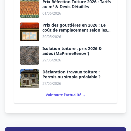
Prix Réfection Toiture 2026 : Tarifs
au m² & Devis Détaillés
01/06/2026
Prix des gouttières en 2026 : Le
coût de remplacement selon les
matériaux
30/05/2026
Isolation toiture : prix 2026 &
aides (MaPrimeRénov')
29/05/2026
Déclaration travaux toiture :
Permis ou simple préalable ?
27/05/2026
Voir toute l'actualité →