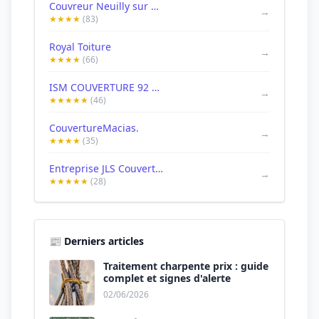
Couvreur Neuilly sur Seine 92200 - Couvrexpert entreprise de couverture, toiture, isolation zinguerie
→
★★★★
(83)
Royal Toiture
→
★★★★
(66)
ISM COUVERTURE 92 SOS FUITE
→
★★★★★
(46)
CouvertureMacias.
→
★★★★
(35)
Entreprise JLS Couverture - Couvreur Neuilly-sur-Seine
→
★★★★★
(28)
📰 Derniers articles
Traitement charpente prix : guide
complet et signes d'alerte
02/06/2026