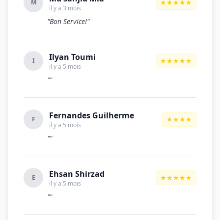
★★★★★
M
il y a 3 mois
"Bon Service!"
Ilyan Toumi
★★★★★
I
il y a 5 mois
""
Fernandes Guilherme
★★★★
F
il y a 5 mois
""
Ehsan Shirzad
★★★★★
E
il y a 5 mois
""