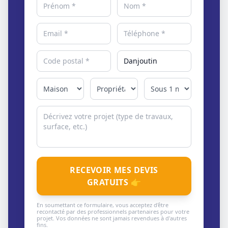
RECEVOIR MES DEVIS
GRATUITS 👉
En soumettant ce formulaire, vous acceptez d'être
recontacté par des professionnels partenaires pour votre
projet. Vos données ne sont jamais revendues à d'autres
fins.