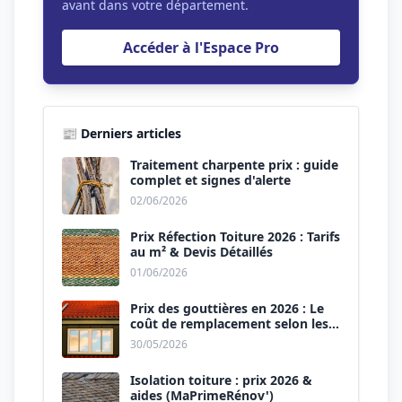
avant dans votre département.
Accéder à l'Espace Pro
📰 Derniers articles
Traitement charpente prix : guide
complet et signes d'alerte
02/06/2026
Prix Réfection Toiture 2026 : Tarifs
au m² & Devis Détaillés
01/06/2026
Prix des gouttières en 2026 : Le
coût de remplacement selon les
matériaux
30/05/2026
Isolation toiture : prix 2026 &
aides (MaPrimeRénov')