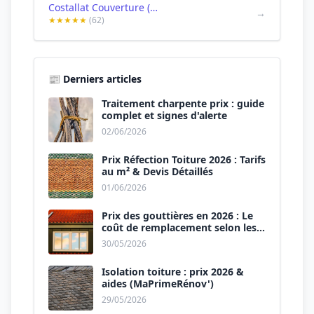
Costallat Couverture (95)
→
★★★★★
(62)
📰 Derniers articles
Traitement charpente prix : guide
complet et signes d'alerte
02/06/2026
Prix Réfection Toiture 2026 : Tarifs
au m² & Devis Détaillés
01/06/2026
Prix des gouttières en 2026 : Le
coût de remplacement selon les
matériaux
30/05/2026
Isolation toiture : prix 2026 &
aides (MaPrimeRénov')
29/05/2026