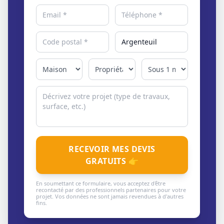
RECEVOIR MES DEVIS
GRATUITS 👉
En soumettant ce formulaire, vous acceptez d'être
recontacté par des professionnels partenaires pour votre
projet. Vos données ne sont jamais revendues à d'autres
fins.