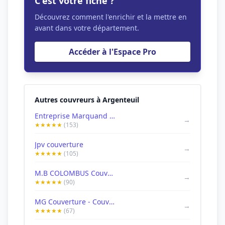
C'est votre fiche ?
Découvrez comment l'enrichir et la mettre en
avant dans votre département.
Accéder à l'Espace Pro
Autres couvreurs à Argenteuil
Entreprise Marquand couvreur 95 Argenteuil
→
★★★★★
(153)
Jpv couverture
→
★★★★★
(105)
M.B COLOMBUS Couvreur 95 Argenteuil
→
★★★★★
(90)
MG Couverture - Couvreurs zingueurs
→
★★★★★
(67)