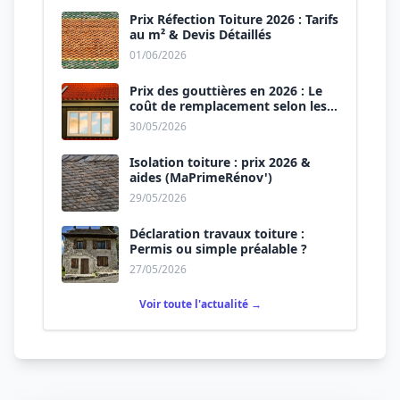
Prix Réfection Toiture 2026 : Tarifs
au m² & Devis Détaillés
01/06/2026
Prix des gouttières en 2026 : Le
coût de remplacement selon les
matériaux
30/05/2026
Isolation toiture : prix 2026 &
aides (MaPrimeRénov')
29/05/2026
Déclaration travaux toiture :
Permis ou simple préalable ?
27/05/2026
Voir toute l'actualité →