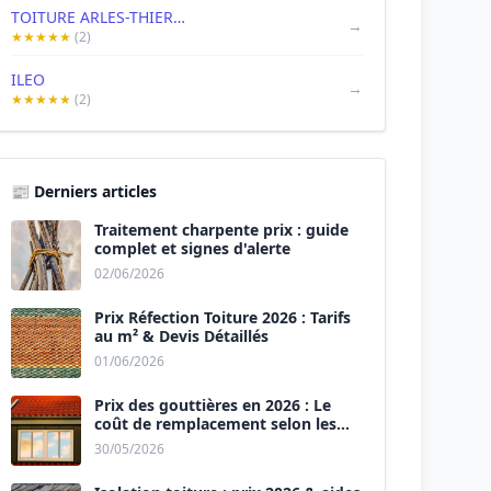
TOITURE ARLES-THIERRY HOCQUE
→
★★★★★
(2)
ILEO
→
★★★★★
(2)
📰 Derniers articles
Traitement charpente prix : guide
complet et signes d'alerte
02/06/2026
Prix Réfection Toiture 2026 : Tarifs
au m² & Devis Détaillés
01/06/2026
Prix des gouttières en 2026 : Le
coût de remplacement selon les
matériaux
30/05/2026