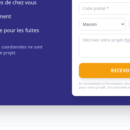
rès de chez vous
ement
e pour les fuites
s coordonnées ne sont
e projet.
RECEVO
En soumettant ce formulaire, vous
pour votre projet. Vos données ne