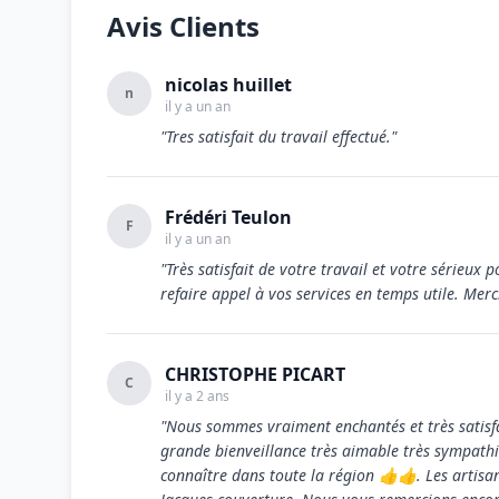
Avis Clients
nicolas huillet
n
il y a un an
"Tres satisfait du travail effectué."
Frédéri Teulon
F
il y a un an
"Très satisfait de votre travail et votre sérieux 
refaire appel à vos services en temps utile. Merc
CHRISTOPHE PICART
C
il y a 2 ans
"Nous sommes vraiment enchantés et très satisfa
grande bienveillance très aimable très sympathiq
connaître dans toute la région 👍👍. Les artisan