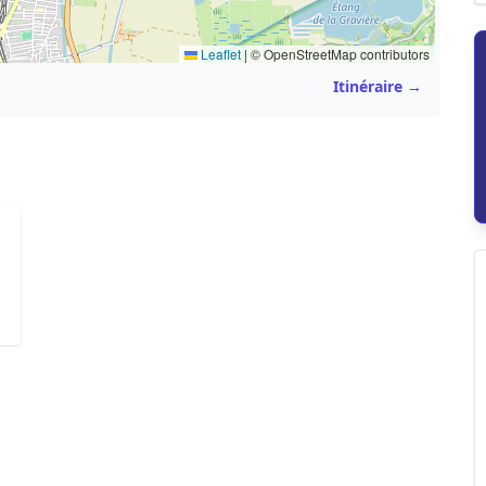
Leaflet
|
© OpenStreetMap contributors
Itinéraire →