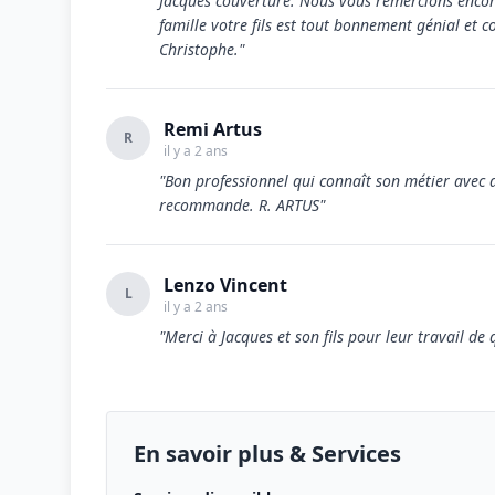
Jacques couverture. Nous vous remercions encore 
famille votre fils est tout bonnement génial e
Christophe."
Remi Artus
R
il y a 2 ans
"Bon professionnel qui connaît son métier avec de
recommande. R. ARTUS"
Lenzo Vincent
L
il y a 2 ans
"Merci à Jacques et son fils pour leur travail de 
En savoir plus & Services