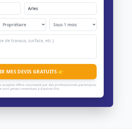
IR MES DEVIS GRATUITS 👉
 acceptez d'être recontacté par des professionnels partenaires
 sont jamais revendues à d'autres fins.