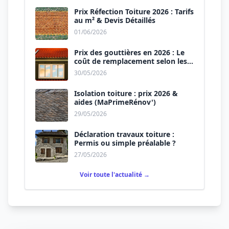
Prix Réfection Toiture 2026 : Tarifs
au m² & Devis Détaillés
01/06/2026
Prix des gouttières en 2026 : Le
coût de remplacement selon les
matériaux
30/05/2026
Isolation toiture : prix 2026 &
aides (MaPrimeRénov')
29/05/2026
Déclaration travaux toiture :
Permis ou simple préalable ?
27/05/2026
Voir toute l'actualité →