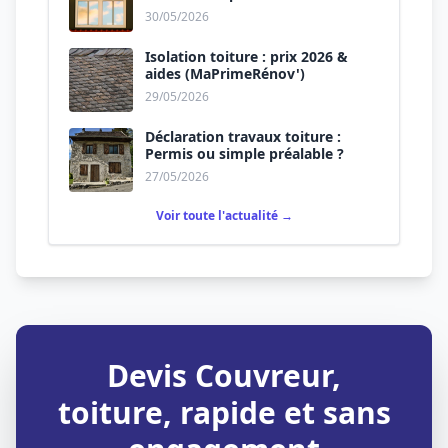
matériaux
30/05/2026
Isolation toiture : prix 2026 &
aides (MaPrimeRénov')
29/05/2026
Déclaration travaux toiture :
Permis ou simple préalable ?
27/05/2026
Voir toute l'actualité →
Devis Couvreur,
toiture, rapide et sans