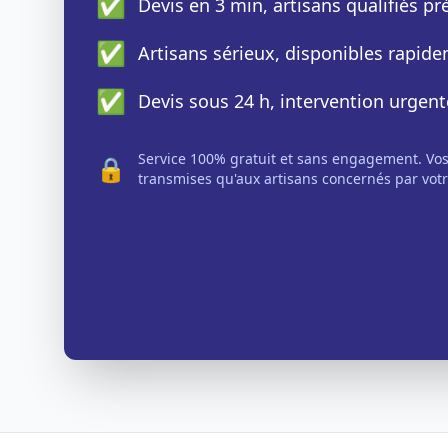
✅
Devis en 3 min, artisans qualifiés p
✅
Artisans sérieux, disponibles rapid
✅
Devis sous 24 h, intervention urgent
Service 100% gratuit et sans engagement. Vo
🔒
transmises qu'aux artisans concernés par votr