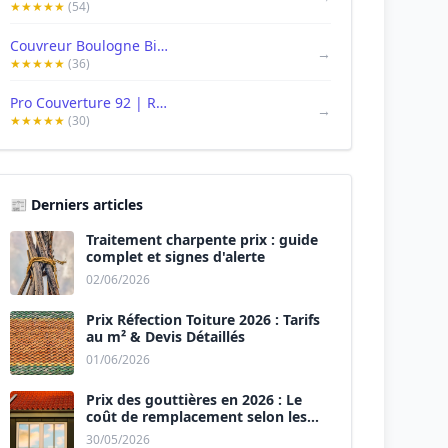
★★★★★
(54)
Couvreur Boulogne Billancourt | Brion Couverture | Couvreur 92 hauts seine
→
★★★★★
(36)
Pro Couverture 92 | Recherche de fuite | Couvreur Boulogne-billancourt | Couvreur Autour De Moi
→
★★★★★
(30)
📰 Derniers articles
Traitement charpente prix : guide
complet et signes d'alerte
02/06/2026
Prix Réfection Toiture 2026 : Tarifs
au m² & Devis Détaillés
01/06/2026
Prix des gouttières en 2026 : Le
coût de remplacement selon les
matériaux
30/05/2026