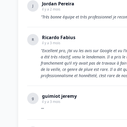
Jordan Pereira
J
il y a 2 mois
"Très bonne équipe et très professionnel je re
Ricardo Fabius
R
il y a 3 mois
"Excellent pro, j’ai vu les avis sur Google et vu l’
a été très réactif, venu le lendemain. Il a pris l
franchement qu’il n’y avait pas de travaux à fair
de la veille, ce genre de pluie est rare. Il a dit 
professionnalisme et honnêteté, c’est rare de nos
guimiot jeremy
g
il y a 3 mois
""