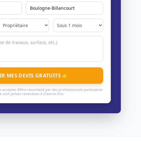
IR MES DEVIS GRATUITS 👉
 acceptez d'être recontacté par des professionnels partenaires
 sont jamais revendues à d'autres fins.