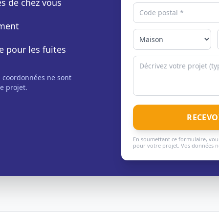
rès de chez vous
ement
e pour les fuites
s coordonnées ne sont
e projet.
RECEVO
En soumettant ce formulaire, vous
pour votre projet. Vos données ne