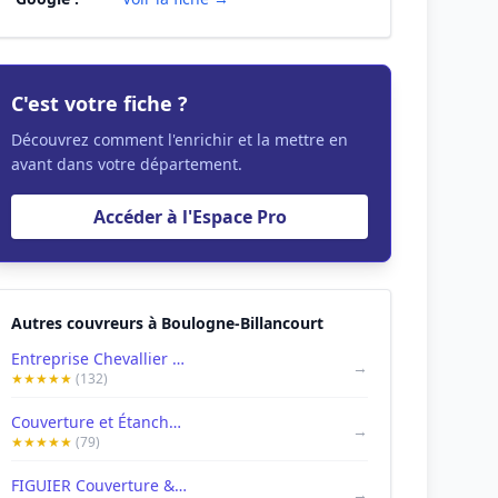
C'est votre fiche ?
Découvrez comment l'enrichir et la mettre en
avant dans votre département.
Accéder à l'Espace Pro
Autres couvreurs à Boulogne-Billancourt
Entreprise Chevallier Couverture Père&Fils - Couvreur Zingueur à Boulogne Billancourt 92
→
★★★★★
(132)
Couverture et Étanchéité Père & Fils
→
★★★★★
(79)
FIGUIER Couverture & Rénovation
→