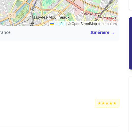
Leaflet
|
© OpenStreetMap contributors
France
Itinéraire →
★★★★★