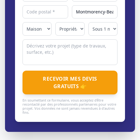
RECEVOIR MES DEVIS
GRATUITS 👉
En soumettant ce formulaire, vous acceptez d'être
recontacté par des professionnels partenaires pour votre
projet. Vos données ne sont jamais revendues à d'autres
fins.