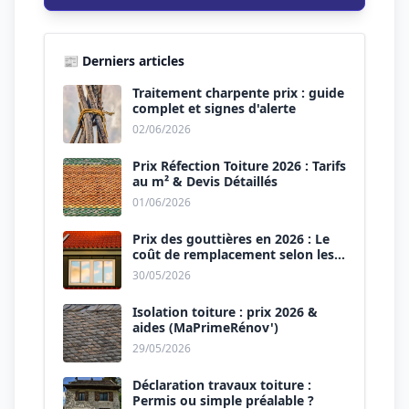
📰 Derniers articles
Traitement charpente prix : guide
complet et signes d'alerte
02/06/2026
Prix Réfection Toiture 2026 : Tarifs
au m² & Devis Détaillés
01/06/2026
Prix des gouttières en 2026 : Le
coût de remplacement selon les
matériaux
30/05/2026
Isolation toiture : prix 2026 &
aides (MaPrimeRénov')
29/05/2026
Déclaration travaux toiture :
Permis ou simple préalable ?