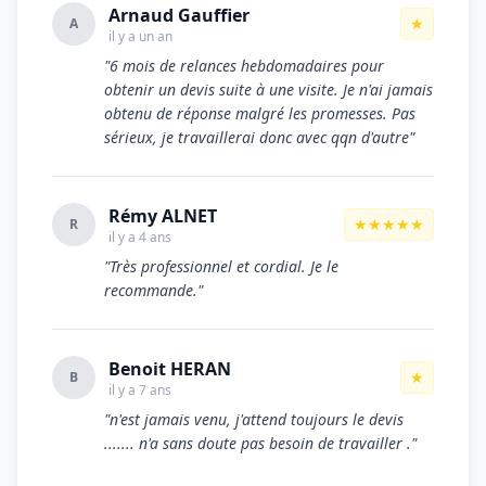
Arnaud Gauffier
★
A
il y a un an
"6 mois de relances hebdomadaires pour
obtenir un devis suite à une visite. Je n'ai jamais
obtenu de réponse malgré les promesses. Pas
sérieux, je travaillerai donc avec qqn d'autre"
Rémy ALNET
★★★★★
R
il y a 4 ans
"Très professionnel et cordial. Je le
recommande."
Benoit HERAN
★
B
il y a 7 ans
"n'est jamais venu, j'attend toujours le devis
....... n'a sans doute pas besoin de travailler ."