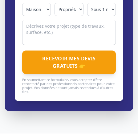
RECEVOIR MES DEVIS
GRATUITS 👉
En soumettant ce formulaire, vous acceptez d'être
recontacté par des professionnels partenaires pour votre
projet. Vos données ne sont jamais revendues à d'autres
fins.