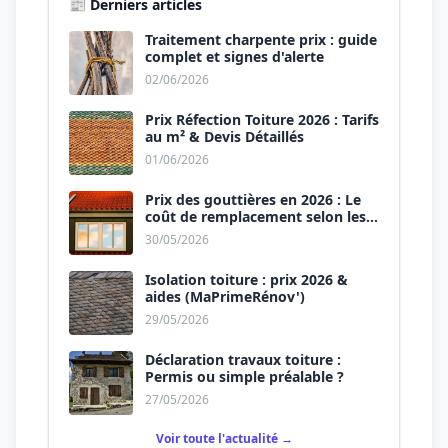
📰 Derniers articles
Traitement charpente prix : guide
complet et signes d'alerte
02/06/2026
Prix Réfection Toiture 2026 : Tarifs
au m² & Devis Détaillés
01/06/2026
Prix des gouttières en 2026 : Le
coût de remplacement selon les
matériaux
30/05/2026
Isolation toiture : prix 2026 &
aides (MaPrimeRénov')
29/05/2026
Déclaration travaux toiture :
Permis ou simple préalable ?
27/05/2026
Voir toute l'actualité →