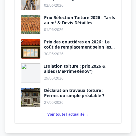
02/06/2026
Prix Réfection Toiture 2026 : Tarifs
au m² & Devis Détaillés
01/06/2026
Prix des gouttières en 2026 : Le
coût de remplacement selon les
matériaux
30/05/2026
Isolation toiture : prix 2026 &
aides (MaPrimeRénov')
29/05/2026
Déclaration travaux toiture :
Permis ou simple préalable ?
27/05/2026
Voir toute l'actualité →