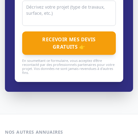
RECEVOIR MES DEVIS
GRATUITS 👉
En soumettant ce formulaire, vous acceptez d'être
recontacté par des professionnels partenaires pour votre
projet. Vos données ne sont jamais revendues à d'autres
fins.
NOS AUTRES ANNUAIRES