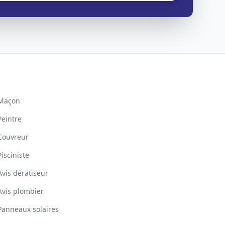
Maçon
Peintre
Couvreur
Pisciniste
Avis dératiseur
Avis plombier
Panneaux solaires