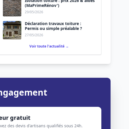
Isolation toiture : prix 2026 & aides
(MaPrimeRénov')
29/05/2026
Déclaration travaux toiture :
Permis ou simple préalable ?
27/05/2026
Voir toute l'actualité →
 engagement
eur gratuit
evez des devis d'artisans qualifiés sous 24h.