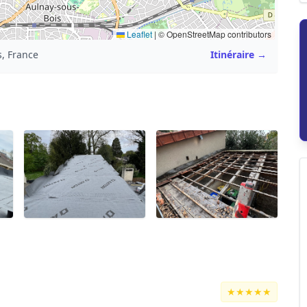
Leaflet
|
© OpenStreetMap contributors
, France
Itinéraire →
★★★★★