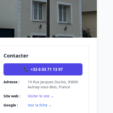
Contacter
📞
+33 6 03 71 13 97
Adresse :
19 Rue Jacques Duclos, 93600
Aulnay-sous-Bois, France
Site web :
Visiter le site →
Google :
Voir la fiche →