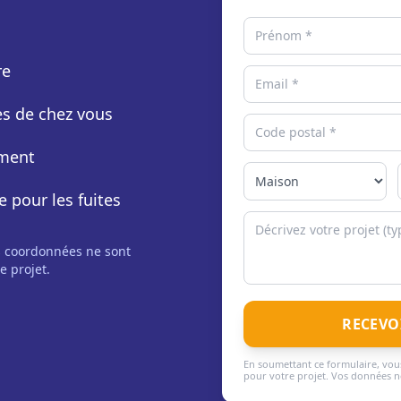
re
rès de chez vous
ement
e pour les fuites
s coordonnées ne sont
e projet.
RECEVO
En soumettant ce formulaire, vous
pour votre projet. Vos données ne