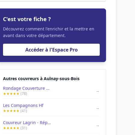
C'est votre fiche ?
Découvrez comment l'enrichir et la mettre en
avant dans votre département.
Accéder à l'Espace Pro
Autres couvreurs à Aulnay-sous-Bois
Rondage Couverture | Maître Couvreur en Seine-Saint-Denis (93)
→
★★★★★
(78)
Les Compagnons Hf
→
★★★★★
(41)
Couvreur Lagrin - Réparation toiture - Rénovation toiture - Nettoyage toiture - Charpentier Aulnay 93
→
★★★★★
(31)