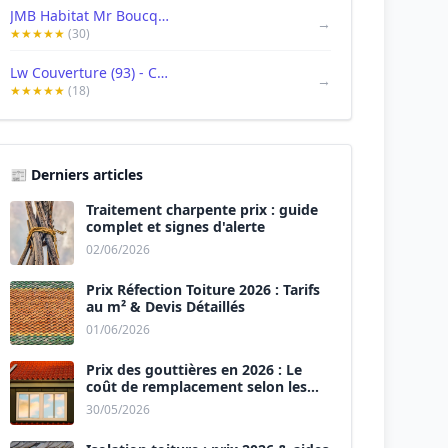
JMB Habitat Mr Boucq Jean Marcelin
→
★★★★★
(30)
Lw Couverture (93) - Couvreur Aulnay sous Bois
→
★★★★★
(18)
📰 Derniers articles
Traitement charpente prix : guide
complet et signes d'alerte
02/06/2026
Prix Réfection Toiture 2026 : Tarifs
au m² & Devis Détaillés
01/06/2026
Prix des gouttières en 2026 : Le
coût de remplacement selon les
matériaux
30/05/2026