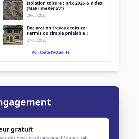
Isolation toiture : prix 2026 & aides
(MaPrimeRénov')
29/05/2026
Déclaration travaux toiture :
Permis ou simple préalable ?
27/05/2026
Voir toute l'actualité →
 engagement
eur gratuit
evez des devis d'artisans qualifiés sous 24h.