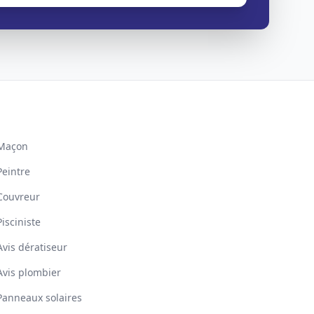
Maçon
Peintre
Couvreur
Pisciniste
Avis dératiseur
Avis plombier
Panneaux solaires