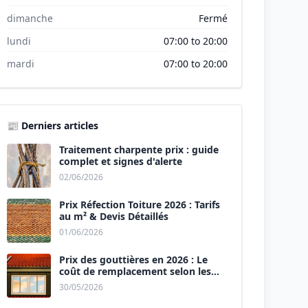
dimanche
Fermé
lundi
07:00 to 20:00
mardi
07:00 to 20:00
📰 Derniers articles
Traitement charpente prix : guide
complet et signes d'alerte
02/06/2026
Prix Réfection Toiture 2026 : Tarifs
au m² & Devis Détaillés
01/06/2026
Prix des gouttières en 2026 : Le
coût de remplacement selon les
matériaux
30/05/2026