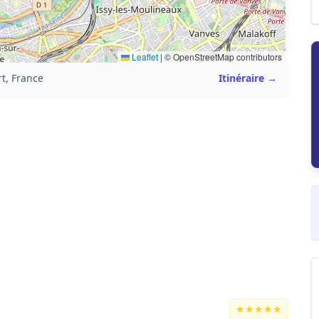
Leaflet
|
© OpenStreetMap contributors
t, France
Itinéraire →
★★★★★