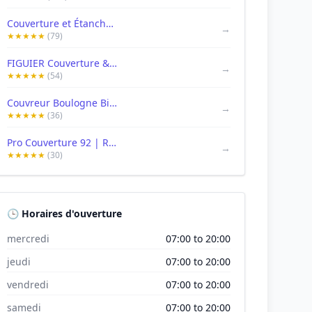
Couverture et Étanchéité Père & Fils
→
★★★★★
(79)
FIGUIER Couverture & Rénovation
→
★★★★★
(54)
Couvreur Boulogne Billancourt | Brion Couverture | Couvreur 92 hauts seine
→
★★★★★
(36)
Pro Couverture 92 | Recherche de fuite | Couvreur Boulogne-billancourt | Couvreur Autour De Moi
→
★★★★★
(30)
🕒 Horaires d'ouverture
mercredi
07:00 to 20:00
jeudi
07:00 to 20:00
vendredi
07:00 to 20:00
samedi
07:00 to 20:00