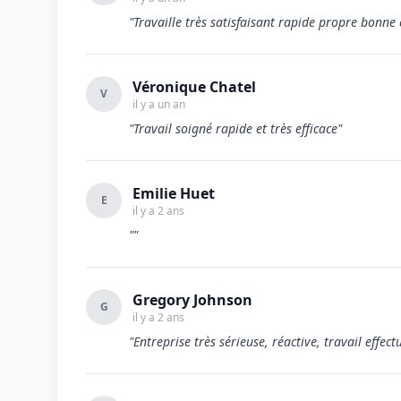
"Travaille très satisfaisant rapide propre bonne
Véronique Chatel
V
il y a un an
"Travail soigné rapide et très efficace"
Emilie Huet
E
il y a 2 ans
""
Gregory Johnson
G
il y a 2 ans
"Entreprise très sérieuse, réactive, travail effec