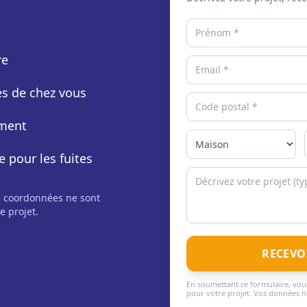
re
rès de chez vous
ement
e pour les fuites
s coordonnées ne sont
e projet.
RECEVO
En soumettant ce formulaire, vous
pour votre projet. Vos données ne